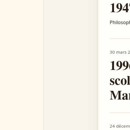
194
Philosop
30 mars 
199
scol
Mar
24 décem