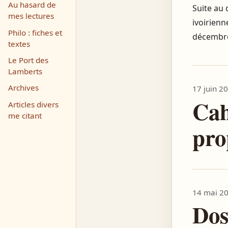
Au hasard de
Suite au 
mes lectures
ivoirienn
Philo : fiches et
décembre
textes
Le Port des
Lamberts
Archives
17 juin 2
Cah
Articles divers
me citant
pro
14 mai 2
Dos