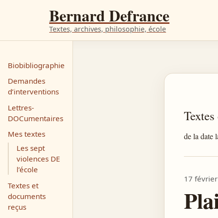
Bernard Defrance
Textes, archives, philosophie, école
Biobibliographie
Demandes
d’interventions
Lettres-
Textes
DOCumentaires
Mes textes
de la date 
Les sept
violences DE
l’école
17 févrie
Textes et
Pla
documents
reçus