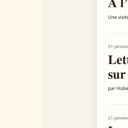
À l
Une visit
21 janvie
Let
sur
par Hube
21 janvie