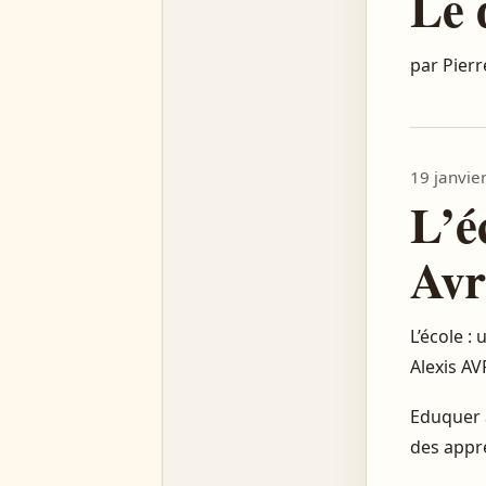
Le 
par Pier
19 janvie
L’é
Avr
L’école : 
Alexis AV
Eduquer a
des appre