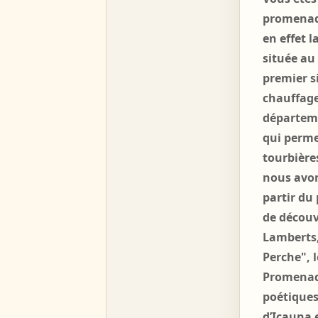
promena
en effet l
située au
premier s
chauffage
départeme
qui perme
tourbière
nous avon
partir du
de découvr
Lamberts, 
Perche", 
Promenade
poétiques
d’Icauna 