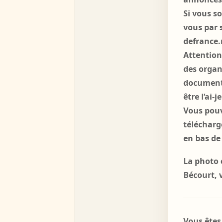
Si vous s
vous par 
defrance.
Attention
des organ
document 
être l’ai-j
Vous pouv
télécharge
en bas de
La photo 
Bécourt, 
Vous êtes