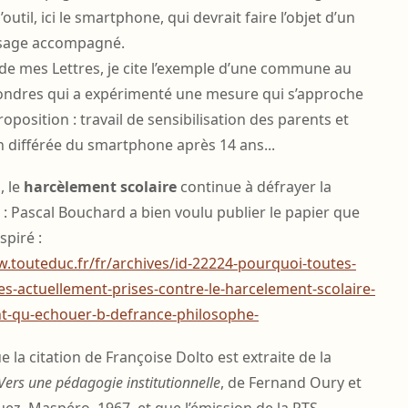
util, ici le smartphone, qui devrait faire l’objet d’un
sage accompagné.
de mes Lettres, je cite l’exemple d’une commune au
ondres qui a expérimenté une mesure qui s’approche
roposition : travail de sensibilisation des parents et
n différée du smartphone après 14 ans...
, le
harcèlement scolaire
continue à défrayer la
: Pascal Bouchard a bien voulu publier le papier que
spiré :
w.touteduc.fr/fr/archives/id-22224-pourquoi-toutes-
s-actuellement-prises-contre-le-harcelement-scolaire-
t-qu-echouer-b-defrance-philosophe-
e la citation de Françoise Dolto est extraite de la
Vers une pédagogie institutionnelle
, de Fernand Oury et
ez, Maspéro, 1967, et que l’émission de la RTS