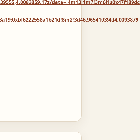
39555,4.0083859,17z/data=!4m13!1m7!3m6!1s0x47f189dc
3a19:0xbf6222558a1b21d!8m2!3d46.9654103!4d4.0093879