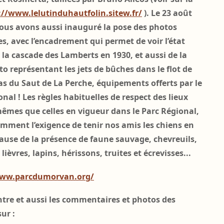
://www.lelutinduhautfolin.sitew.fr/
). Le 23 août
nous avons aussi inauguré la pose des photos
es, avec l’encadrement qui permet de voir l’état
 la cascade des Lamberts en 1930, et aussi de la
to représentant les jets de bûches dans le flot de
as du Saut de La Perche, équipements offerts par le
nal ! Les règles habituelles de respect des lieux
mêmes que celles en vigueur dans le Parc Régional,
mment l’exigence de tenir nos amis les chiens en
 cause de la présence de faune sauvage, chevreuils,
 lièvres, lapins, hérissons, truites et écrevisses...
www.parcdumorvan.org/
ontre et aussi les commentaires et photos des
sur :