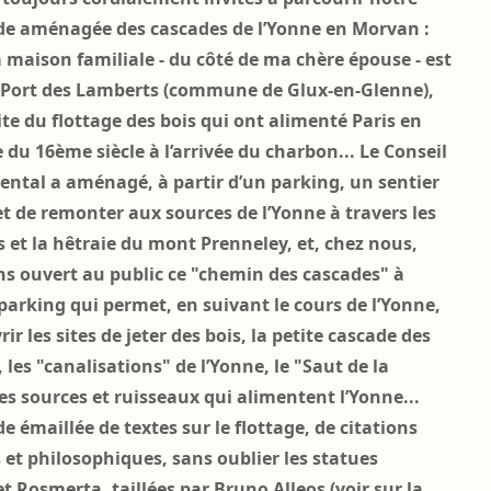
de aménagée des
cascades de l’Yonne
en Morvan :
a maison familiale - du côté de ma chère épouse - est
Port des Lamberts
(commune de Glux-en-Glenne),
ite du flottage des bois qui ont alimenté Paris en
 du 16ème siècle à l’arrivée du charbon... Le Conseil
ntal a aménagé, à partir d’un parking, un sentier
t de remonter aux sources de l’Yonne à travers les
s et la hêtraie du mont Prenneley, et, chez nous,
s ouvert au public ce
"chemin des cascades"
à
 parking qui permet, en suivant le cours de l’Yonne,
ir l
es sites de jeter des bois, la petite cascade des
les "canalisations" de l’Yonne, le "Saut de la
les sources et ruisseaux qui alimentent l’Yonne...
 émaillée de textes sur le flottage, de citations
 et philosophiques, sans oublier les statues
et Rosmerta, taillées par Bruno Alleos
(voir sur la