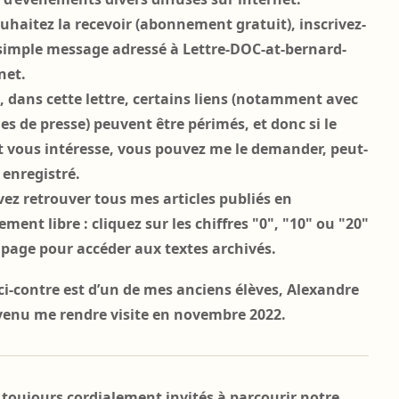
ouhaitez la recevoir (abonnement gratuit), inscrivez-
simple message adressé à Lettre-DOC-at-bernard-
net.
, dans cette lettre, certains liens (notamment avec
es de presse) peuvent être périmés, et donc si le
vous intéresse, vous pouvez me le demander, peut-
e enregistré.
ez retrouver tous mes articles publiés en
ment libre : cliquez sur les chiffres "0", "10" ou "20"
 page pour accéder aux textes archivés.
ci-contre est d’un de mes anciens élèves, Alexandre
venu me rendre visite en novembre 2022.
 toujours cordialement invités à parcourir notre