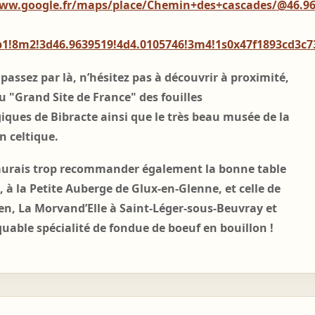
www.google.fr/maps/place/Chemin+des+cascades/@46.96
b1!8m2!3d46.9639519!4d4.0105746!3m4!1s0x47f1893cd3c7
 passez par là, n’hésitez pas à découvrir
à proximité,
du "Grand Site de France" des fouilles
iques de Bibracte ainsi que le très beau musée de la
on celtique.
saurais trop recommander également la bonne table
, à la Petite Auberge de Glux-en-Glenne, et celle de
ien,
La Morvand’Elle
à Saint-Léger-sous-Beuvray et
uable spécialité de fondue de boeuf en bouillon !