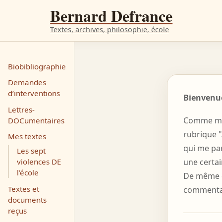
Bernard Defrance
Textes, archives, philosophie, école
Biobibliographie
Demandes
d’interventions
Bienvenue
Lettres-
Comme mes 
DOCumentaires
rubrique "
Mes textes
qui me par
Les sept
violences DE
une certai
l’école
De même da
Textes et
commentair
documents
reçus