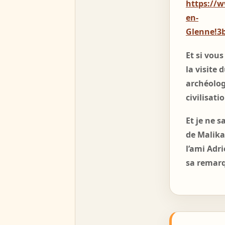
https://
en-
Glenne!3
Et si vous
la visite 
archéolog
civilisati
Et je ne 
de Malika
l’ami Adr
sa remarq