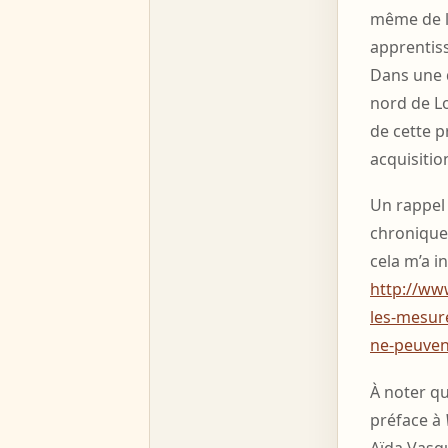
même de l’o
apprentis
Dans une 
nord de L
de cette p
acquisitio
Un rappel 
chronique 
cela m’a in
http://ww
les-mesure
ne-peuven
À noter qu
préface à
Aïda Vasqu