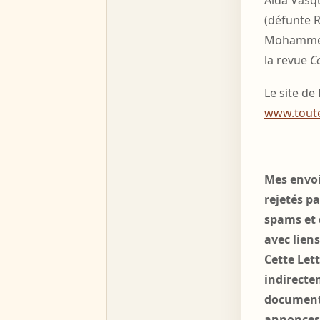
(défunte Ra
Mohammed,
la revue
C
Le site de
www.toute
Mes envoi
rejetés p
spams et 
avec liens
Cette Let
indirectem
documents
annonces 