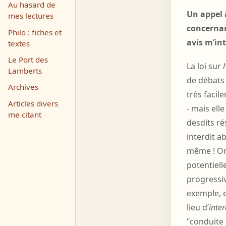
Au hasard de
Un appel 
mes lectures
concernan
Philo : fiches et
avis m’int
textes
Le Port des
La loi sur
Lamberts
de débats 
Archives
très facil
Articles divers
- mais elle
me citant
desdits r
interdit ab
même ! Or,
potentiel
progressiv
exemple, e
lieu d’
inter
"conduite 