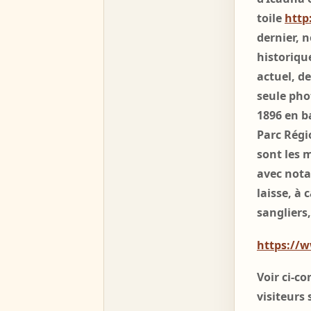
toile
http
dernier, 
historiqu
actuel, de
seule pho
1896 en b
Parc Régio
sont les 
avec nota
laisse, à
sangliers,
https://
Voir ci-c
visiteurs 